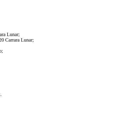
ra Lunar;
 Carrara Lunar;
o;
.