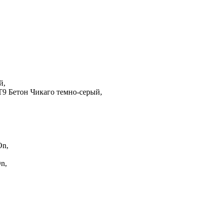
й,
9 Бетон Чикаго темно-серый,
On,
n,