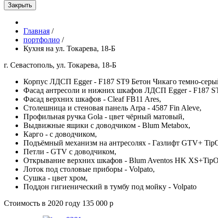
Закрыть
Главная
/
портфолио
/
Кухня на ул. Токарева, 18-Б
г. Севастополь, ул. Токарева, 18-Б
Корпус ЛДСП Egger - F187 ST9 Бетон Чикаго темно-серы
Фасад антресоли и нижних шкафов ЛДСП Egger - F187 ST
Фасад верхних шкафов - Cleaf FB11 Ares,
Столешница и стеновая панель Arpa - 4587 Fin Aleve,
Профильная ручка Gola - цвет чёрный матовый,
Выдвижные ящики с доводчиком - Blum Metabox,
Карго - с доводчиком,
Подъёмный механизм на антресолях - Газлифт GTV+ Tip
Петли - GTV с доводчиком,
Открывание верхних шкафов - Blum Aventos HK XS+TipO
Лоток под столовые приборы - Volpato,
Сушка - цвет хром,
Поддон гигиенический в тумбу под мойку - Volpato
Стоимость в 2020 году 135 000 р