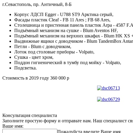
г.Севастополь, пр. Античный, 8-Б
Корпус ЛДСП Egger - U788 ST9 Арктика серый,
Фасады пластик Cleaf - FB 11 Ares ; FB 68 Ares,
Столешница и пристенная панель пластик Arpa - 4587 F.A
Подъёмный механизм на сушке - Blum Aventos HF,
Подъёмный механизм на верхних шкафах - Blum HK XS +
Выдвижные ящики с доводчиком - Blum TandemBox Antar
Петли - Blum с доводчиком,
Лоток под столовые приборы - Volpato,
Сушка - цвет хром,
Поддон гигиенический в тумбу под мойку - Volpato,
Подсветка.
Стоимость в 2019 году 360 000 р
Консультация специалиста
Заполните простую форму и отправьте нам. Наш специалист свя
Ваше имя:
Пожалуйста введите Ваше имя