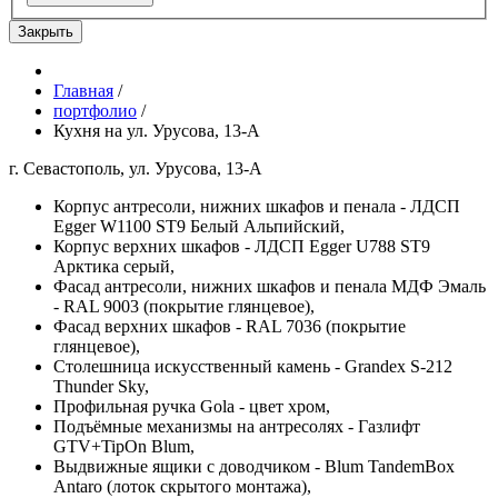
Закрыть
Главная
/
портфолио
/
Кухня на ул. Урусова, 13-А
г. Севастополь, ул. Урусова, 13-А
Корпус антресоли, нижних шкафов и пенала - ЛДСП
Egger W1100 ST9 Белый Альпийский,
Корпус верхних шкафов - ЛДСП Egger U788 ST9
Арктика серый,
Фасад антресоли, нижних шкафов и пенала МДФ Эмаль
- RAL 9003 (покрытие глянцевое),
Фасад верхних шкафов - RAL 7036 (покрытие
глянцевое),
Столешница искусственный камень - Grandex S-212
Thunder Sky,
Профильная ручка Gola - цвет хром,
Подъёмные механизмы на антресолях - Газлифт
GTV+TipOn Blum,
Выдвижные ящики с доводчиком - Blum TandemBox
Antaro (лоток скрытого монтажа),